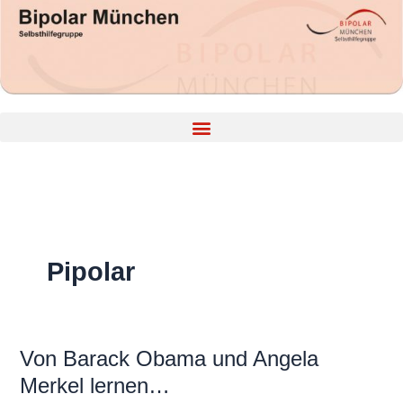
Zum
Inhalt
springen
Pipolar
Von Barack Obama und Angela
Von
Barack
Merkel lernen…
Obama