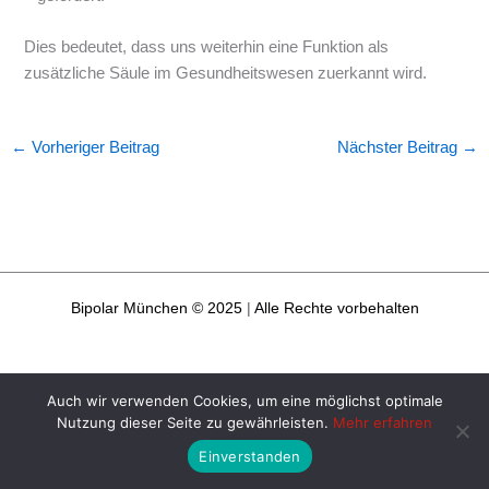
Dies bedeutet, dass uns weiterhin eine Funktion als
zusätzliche Säule im Gesundheitswesen zuerkannt wird.
←
Vorheriger Beitrag
Nächster Beitrag
→
Bipolar München © 2025
|
Alle Rechte vorbehalten
Webdesign: Oliver Wick >> gestaltet Kommunikation
Auch wir verwenden Cookies, um eine möglichst optimale
Nutzung dieser Seite zu gewährleisten.
Mehr erfahren
Impressum
Datenschutzerklärung
Einverstanden